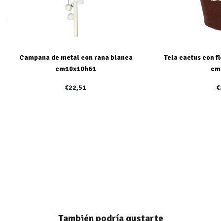
Campana de metal con rana blanca
Tela cactus con f
cm10x10h61
cm
€22,51
€
También podría gustarte