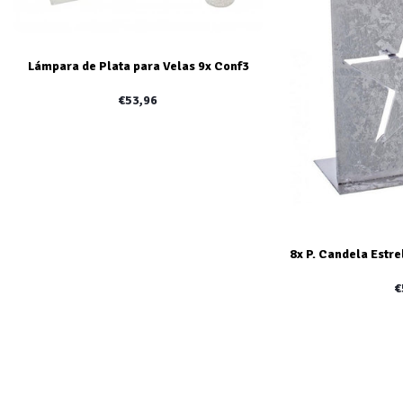
Lámpara de Plata para Velas 9x Conf3
€53,96
8x P. Candela Estre
€