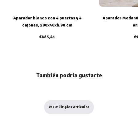
Aparador blanco con 4 puertas y 4
Aparador Medan01
cajones, 200x40xh.90 cm
an
€483,41
€
También podría gustarte
Ver Múltiples Artículos