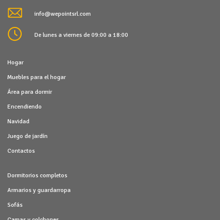
info@wepointsrl.com
De lunes a viernes de 09:00 a 18:00
Hogar
Muebles para el hogar
Área para dormir
Encendiendo
Navidad
Juego de jardín
Contactos
Dormitorios completos
Armarios y guardarropa
Sofás
Camas y colchones